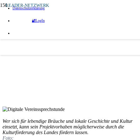
LEADER-NETZWERK
Datenschutzerklärung
vor 2 Jahren
🔐LogIn
Digitale Vereinssprechstunde am 18.
September – Neuerungen in der
Kulturförderung
Bis zum 1. Oktober können Vereine und
Initiativen Fördermittel aus der Kulturförderung
des Landes Sachsen-Anhalt beantragen
Quelle:
Landesheimatbund Sachsen-Anhalt
Wer sich für lebendige Bräuche und lokale Geschichte und Kultur
einsetzt, kann sein Projektvorhaben möglicherweise durch die
Kulturförderung des Landes fördern lassen.
Foto: