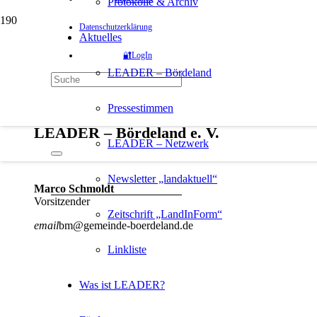
Protokolle & Archiv
Kontakt
Datenschutzerklärung
Aktuelles
Gern können Sie sich mit einem Anliegen, einer
🔐LogIn
LEADER – Bördeland
Pressestimmen
LEADER – Bördeland e. V.
LEADER – Netzwerk
Newsletter „landaktuell“
Marco Schmoldt
Vorsitzender
Zeitschrift „LandInForm“
email
bm@gemeinde-boerdeland.de
Linkliste
Was ist LEADER?