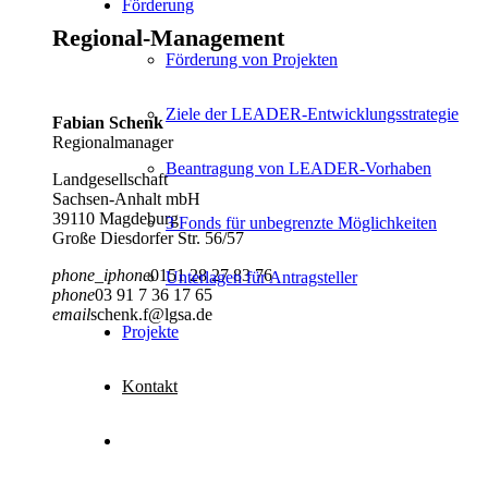
Förderung
Regional-Management
Förderung von Projekten
Ziele der LEADER-Entwicklungsstrategie
Fabian Schenk
Regionalmanager
Beantragung von LEADER-Vorhaben
Landgesellschaft
Sachsen-Anhalt mbH
39110 Magdeburg
3 Fonds für unbegrenzte Möglichkeiten
Große Diesdorfer Str. 56/57
phone_iphone
0151 28 27 83 76
Unterlagen für Antragsteller
phone
03 91 7 36 17 65
email
schenk.f@lgsa.de
Projekte
Kontakt