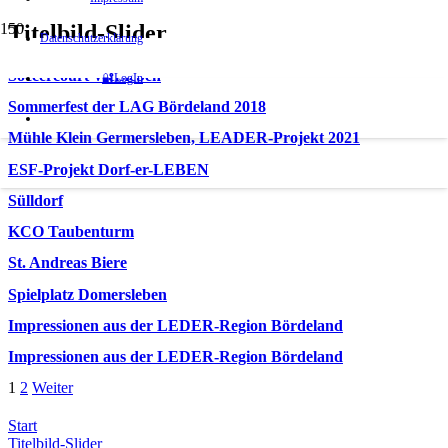
Titelbild-Slider
Datenschutzerklärung
Soccercourt Welsleben
🔐LogIn
Sommerfest der LAG Bördeland 2018
Mühle Klein Germersleben, LEADER-Projekt 2021
ESF-Projekt Dorf-er-LEBEN
Sülldorf
KCO Taubenturm
St. Andreas Biere
Spielplatz Domersleben
Impressionen aus der LEDER-Region Bördeland
Impressionen aus der LEDER-Region Bördeland
1
2
Weiter
Start
Titelbild-Slider