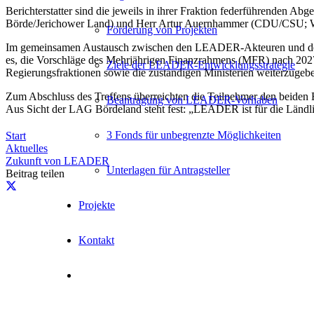
Berichterstatter sind die jeweils in ihrer Fraktion federführenden A
Börde/Jerichower Land) und Herr Artur Auernhammer (CDU/CSU; W
Förderung von Projekten
Im gemeinsamen Austausch zwischen den LEADER-Akteuren und den 
es, die Vorschläge des Mehrjährigen Finanzrahmens (MFR) nach 202
Ziele der LEADER-Entwicklungsstrategie
Regierungsfraktionen sowie die zuständigen Ministerien weiterzugeb
Zum Abschluss des Treffens überreichten die Teilnehmer den beiden B
Beantragung von LEADER-Vorhaben
Aus Sicht der LAG Bördeland steht fest: „LEADER ist für die Ländl
3 Fonds für unbegrenzte Möglichkeiten
Start
Aktuelles
Zukunft von LEADER
Unterlagen für Antragsteller
Beitrag teilen
Projekte
Kontakt