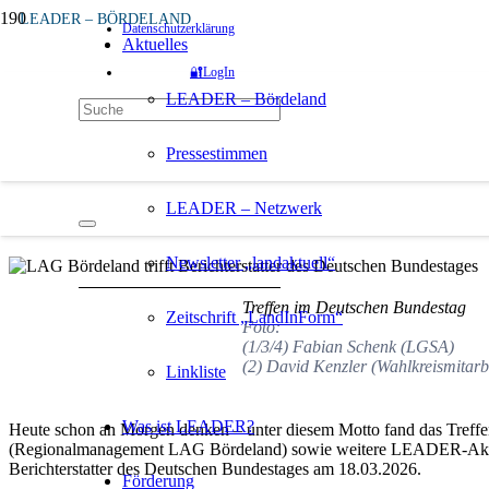
LEADER – BÖRDELAND
Datenschutzerklärung
vor 5 Monaten
Aktuelles
🔐LogIn
Zukunft von LEADER
LEADER – Bördeland
LAG Bördeland trifft Berichterstatter des Deuts
Pressestimmen
Quelle:
Fabian Schenk (Regionalmanager der Lokalen Aktionsgruppe LEAD
LEADER – Netzwerk
Newsletter „landaktuell“
Treffen im Deutschen Bundestag
Zeitschrift „LandInForm“
Foto:
(1/3/4) Fabian Schenk (LGSA)
(2) David Kenzler (Wahlkreismitarb
Linkliste
Was ist LEADER?
Heute schon an Morgen denken – unter diesem Motto fand das Treffen
(Regionalmanagement LAG Bördeland) sowie weitere LEADER-Akteur
Berichterstatter des Deutschen Bundestages am 18.03.2026.
Förderung