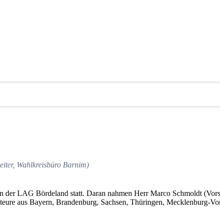
chen Bundestages
ER-Bördeland e.V.)
eiter, Wahlkreisbüro Barnim)
 der LAG Bördeland statt. Daran nahmen Herr Marco Schmoldt (Vorsitz
e aus Bayern, Brandenburg, Sachsen, Thüringen, Mecklenburg-Vorp