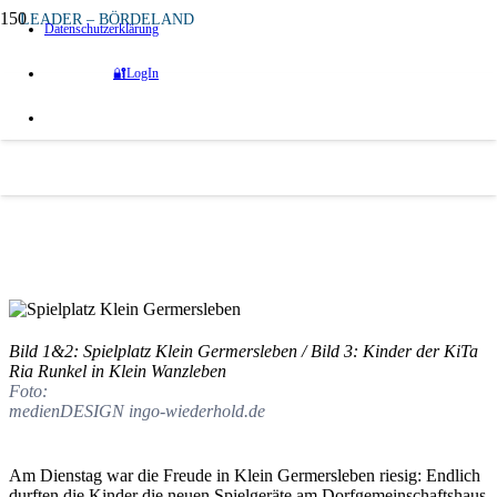
LEADER – BÖRDELAND
Datenschutzerklärung
vor 9 Monaten
🔐LogIn
Abenteuer voraus! Die Kids erobern ihren
neuen Spielplatz
Neue Spielgeräte für die Kinder in Klein
Germersleben und Klein Wanzleben
Quelle:
Bild 1&2: Spielplatz Klein Germersleben / Bild 3: Kinder der KiTa
Ria Runkel in Klein Wanzleben
Foto:
medienDESIGN ingo-wiederhold.de
Am Dienstag war die Freude in Klein Germersleben riesig: Endlich
durften die Kinder die neuen Spielgeräte am Dorfgemeinschaftshaus