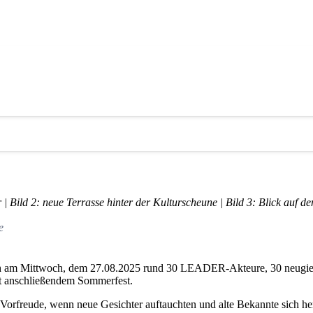
terweddingen
and Mitgliederversammlung, Projektberichte un
| Bild 2: neue Terrasse hinter der Kulturscheune | Bild 3: Blick auf 
e
 am Mittwoch, dem 27.08.2025 rund 30 LEADER-Akteure, 30 neugierig
t anschließendem Sommerfest.
 Vorfreude, wenn neue Gesichter auftauchten und alte Bekannte sich he