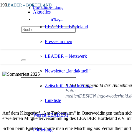
LEADER – BÖRDELAND
Datenschutzerklärung
vor 11 Monaten
Aktuelles
🔐LogIn
LEADER-Bördeland Sommerfest 2025 in Os
LEADER – Bördeland
Das Sommerfest 2025 von LEADER-Bördeland verb
Pressestimmen
Klosterhof.
LEADER – Netzwerk
Quelle:
Newsletter „landaktuell“
Bild 1: Gruppenbild der Teilnehmer 
Zeitschrift „LandInForm“
Foto:
medienDESIGN ingo-wiederhold.d
Linkliste
Auf dem Klosterhof „Am Taubenturm“ in Osterweddingen trafen sich
Was ist LEADER?
erweiterten Mitgliederversammlung des LEADER-Bördeland e.V. mi
Schon beim Eintreten spürte man eine Mischung aus Vertrautheit und
Förderung