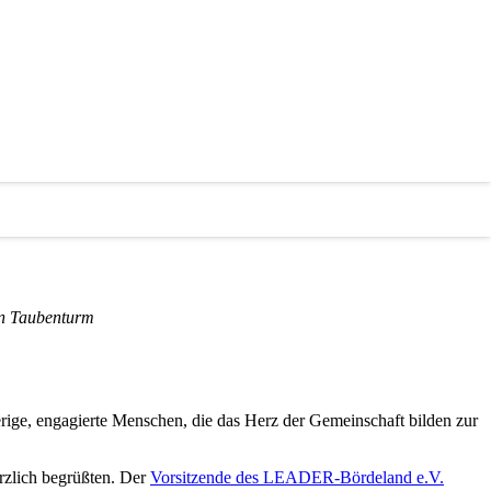
d geselliges Netzwerken rund um den sanierten
den Taubenturm
e, engagierte Menschen, die das Herz der Gemeinschaft bilden zur
rzlich begrüßten. Der
Vorsitzende des LEADER-Bördeland e.V.