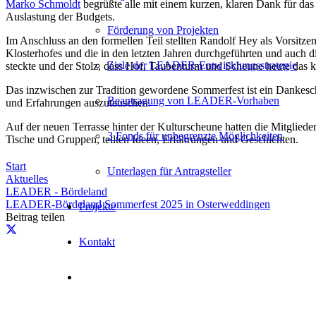
Marko Schmoldt
begrüßte alle mit einem kurzen, klaren Dank für das
Auslastung der Budgets.
Förderung von Projekten
Im Anschluss an den formellen Teil stellten Randolf Hey als Vorsit
Klosterhofes und die in den letzten Jahren durchgeführten und auch 
Ziele der LEADER-Entwicklungsstrategie
steckte und der Stolz, dass Hof, Taubenturm und Scheune heute das k
Das inzwischen zur Tradition gewordene Sommerfest ist ein Dankesch
Beantragung von LEADER-Vorhaben
und Erfahrungen auszutauschen.
Auf der neuen Terrasse hinter der Kulturscheune hatten die Mitglieder
3 Fonds für unbegrenzte Möglichkeiten
Tische und Gruppen, teilten Ideen, Erfahrungen und Geschichten.
Start
Unterlagen für Antragsteller
Aktuelles
LEADER - Bördeland
LEADER-Bördeland Sommerfest 2025 in Osterweddingen
Projekte
Beitrag teilen
Kontakt