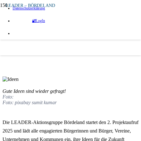
LEADER – BÖRDELAND
Datenschutzerklärung
vor 11 Monaten
🔐LogIn
🚀 Projektideen für unsere Region gesucht!
Zuschüsse von bis zu 90 % möglich
Die Bewerbungsfrist endet am 30.10.2025.
Quelle:
Gute Ideen sind wieder gefragt!
Foto:
Foto: pixabay sumit kumar
Die LEADER-Aktionsgruppe Bördeland startet den 2. Projektaufruf
2025 und lädt alle engagierten Bürgerinnen und Bürger, Vereine,
Unternehmen und Kommunen ein, ihre Ideen für die Zukunft