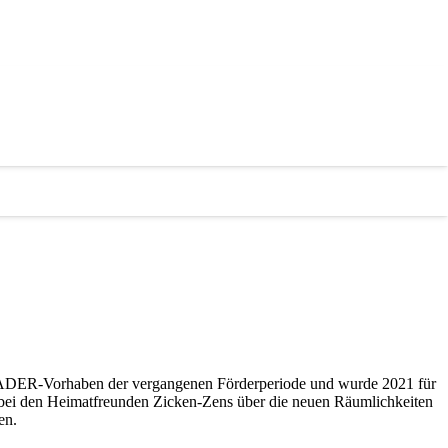
ftszentrum „Grüne Ecke“ in Zens und beriet
EADER-Vorhaben der vergangenen Förderperiode und wurde 2021 für
hl bei den Heimatfreunden Zicken-Zens über die neuen Räumlichkeiten
en.