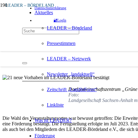
LEADER – BÖRDELAND
Datenschutzerklärung
vor 1 Jahr
Aktuelles
🔐LogIn
21 neue Vorhaben im LEADER-Bördeland bes
LEADER – Bördeland
Am 3. Juni 2025 tagte das Entscheidungsgremiu
Pressestimmen
über 21 eingereichte Projektvorschläge.
LEADER – Netzwerk
Quelle:
Newsletter „landaktuell“
Dorfgemeinschaftszentrum „Grüne
Zeitschrift „LandInForm“
Foto:
Landgesellschaft Sachsen-Anhalt 
Linkliste
Die Wahl des Veranstaltungsortes war bewusst getroffen: Die Erweit
Was ist LEADER?
eine Förderung bestätigt. Die Fertigstellung erfolgte im Juli 2023.
als auch bei den Mitgliedern des LEADER-Bördeland e.V., die sich ü
Förderung