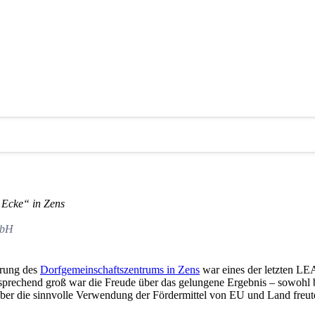
tätigt
m des LEADER-Bördeland e.V. im Dorfgemeinscha
 Ecke“ in Zens
mbH
erung des
Dorfgemeinschaftszentrums in Zens
war eines der letzten L
 Entsprechend groß war die Freude über das gelungene Ergebnis – sowo
ber die sinnvolle Verwendung der Fördermittel von EU und Land freut