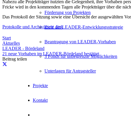
Nahezu alle Projektträger nutzten die Gelegenheit, ihre Vorhaben pe
Fricke wird in den kommenden Tagen alle Projektträger über die näc
Förderung von Projekten
Das Protokoll der Sitzung sowie eine Übersicht der ausgewählten Vor
Protokolle und Archiv
insert_link
Ziele der LEADER-Entwicklungsstrategie
Start
Beantragung von LEADER-Vorhaben
Aktuelles
LEADER - Bördeland
21 neue Vorhaben im LEADER-Bördeland bestätigt
3 Fonds für unbegrenzte Möglichkeiten
Beitrag teilen
Unterlagen für Antragsteller
Projekte
Kontakt