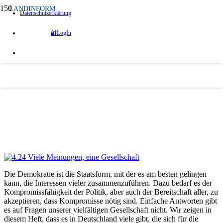
LANDINFORM
Datenschutzerklärung
4.2024 Viele Meinungen, eine Gesellschaft
🔐LogIn
Die DVS-Zeitschrift „LandInForm“ ist ein
praxisnahes Magazin zur ländlichen
Entwicklung. Viermal im Jahr stellt es Projekte
vor und berichtet über Entwicklungen in
Forschung, Politik, Gesellschaft und
Regionalentwicklung.
Quelle:
dvs Deutsche Vernetzungsstelle Ländliche Räume
Die Demokratie ist die Staatsform, mit der es am besten gelingen
kann, die Interessen vieler zusammenzuführen. Dazu bedarf es der
Kompromissfähigkeit der Politik, aber auch der Bereitschaft aller, zu
akzeptieren, dass Kompromisse nötig sind. Einfache Antworten gibt
es auf Fragen unserer vielfältigen Gesellschaft nicht. Wir zeigen in
diesem Heft, dass es in Deutschland viele gibt, die sich für die