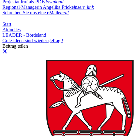
Projektaufruf als PDF
download
Regional-Managerin Angelika Fricke
insert_link
Schreiben Sie uns eine eMail
email
Start
Aktuelles
LEADER - Bördeland
Gute Ideen sind wieder gefragt!
Beitrag teilen