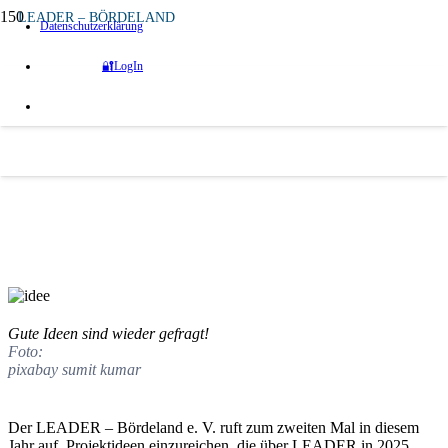
LEADER – BÖRDELAND
Datenschutzerklärung
vor 2 Jahren
🔐LogIn
Gute Ideen sind wieder gefragt!
Fördersummen bis 100.000 bzw. 500.000 Euro
möglich.
Die Bewerbungsfrist endet am 30.10.2024.
Quelle:
Angelika Fricke
Gute Ideen sind wieder gefragt!
Foto:
pixabay sumit kumar
Der LEADER – Bördeland e. V. ruft zum zweiten Mal in diesem
Jahr auf, Projektideen einzureichen, die über LEADER in 2025