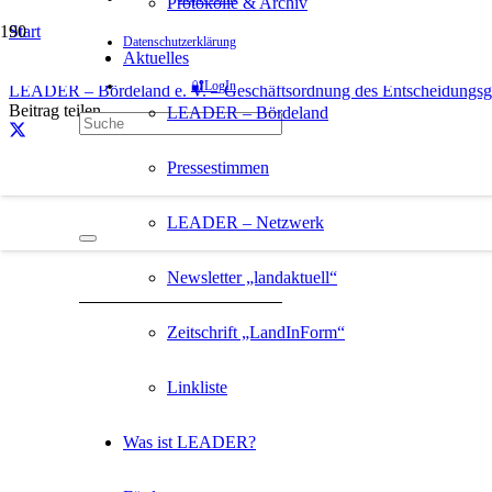
Protokolle & Archiv
Start
Datenschutzerklärung
Downloads
Aktuelles
Die Lokale Aktionsgruppe
🔐LogIn
LEADER – Bördeland e. V. – Geschäftsordnung des Entscheidungs
Beitrag teilen
LEADER – Bördeland
Pressestimmen
LEADER – Netzwerk
Newsletter „landaktuell“
Zeitschrift „LandInForm“
Linkliste
Was ist LEADER?